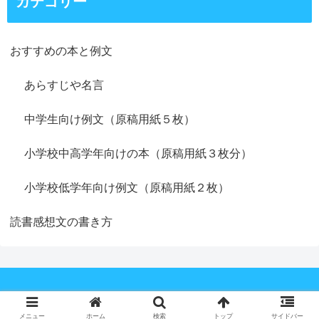
カテゴリー
おすすめの本と例文
あらすじや名言
中学生向け例文（原稿用紙５枚）
小学校中高学年向けの本（原稿用紙３枚分）
小学校低学年向け例文（原稿用紙２枚）
読書感想文の書き方
Copyright © 2019 感想文の豆知識！ All Rights Reserved.
メニュー
ホーム
検索
トップ
サイドバー