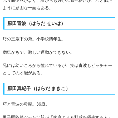
元々面倒見がよく、誰からも好かれる性格だが、巧と似た
ように頑固な一面もある。
原田青波（はらだ せいは）
巧の三歳下の弟。小学校四年生。
病気がちで、激しい運動ができない。
兄には幼いころから憧れているが、実は青波もピッチャー
としての才能がある。
原田真紀子（はらだ まきこ）
巧と青波の母親。36歳。
甲子園監督だった父親が「家庭よりも野球を優先する人」