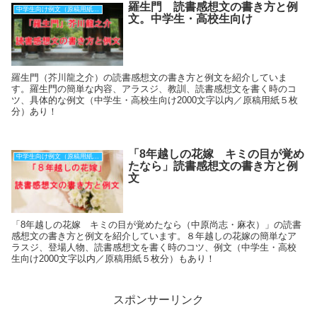
羅生門 読書感想文の書き方と例
中学生向け例文（原稿用紙５枚）
文。中学生・高校生向け
羅生門（芥川龍之介）の読書感想文の書き方と例文を紹介していま
す。羅生門の簡単な内容、アラスジ、教訓、読書感想文を書く時のコ
ツ、具体的な例文（中学生・高校生向け2000文字以内／原稿用紙５枚
分）あり！
「8年越しの花嫁 キミの目が覚め
中学生向け例文（原稿用紙５枚）
たなら」読書感想文の書き方と例
文
「8年越しの花嫁 キミの目が覚めたなら（中原尚志・麻衣）」の読書
感想文の書き方と例文を紹介しています。８年越しの花嫁の簡単なア
ラスジ、登場人物、読書感想文を書く時のコツ、例文（中学生・高校
生向け2000文字以内／原稿用紙５枚分）もあり！
スポンサーリンク