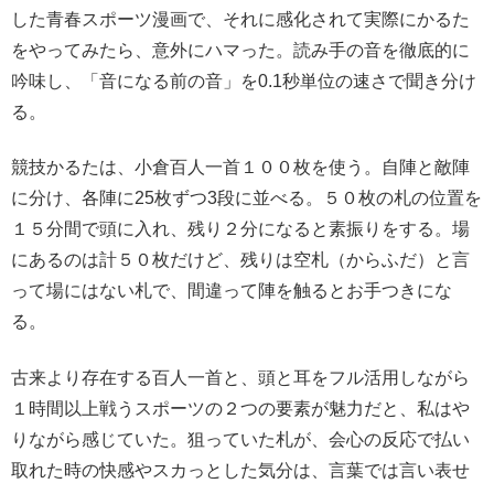
した青春スポーツ漫画で、それに感化されて実際にかるた
をやってみたら、意外にハマった。読み手の音を徹底的に
吟味し、「音になる前の音」を0.1秒単位の速さで聞き分け
る。
競技かるたは、小倉百人一首１００枚を使う。自陣と敵陣
に分け、各陣に25枚ずつ3段に並べる。５０枚の札の位置を
１５分間で頭に入れ、残り２分になると素振りをする。場
にあるのは計５０枚だけど、残りは空札（からふだ）と言
って場にはない札で、間違って陣を触るとお手つきにな
る。
古来より存在する百人一首と、頭と耳をフル活用しながら
１時間以上戦うスポーツの２つの要素が魅力だと、私はや
りながら感じていた。狙っていた札が、会心の反応で払い
取れた時の快感やスカっとした気分は、言葉では言い表せ