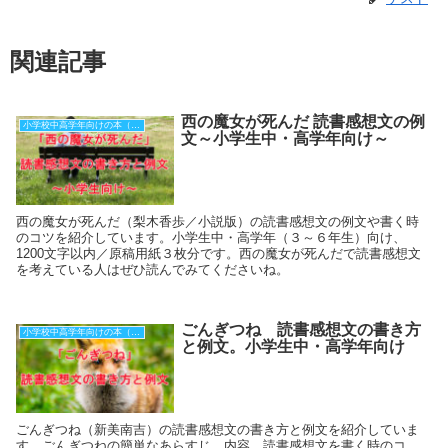
関連記事
西の魔女が死んだ 読書感想文の例
小学校中高学年向けの本（原稿用紙３枚分）
文～小学生中・高学年向け～
西の魔女が死んだ（梨木香歩／小説版）の読書感想文の例文や書く時
のコツを紹介しています。小学生中・高学年（３～６年生）向け、
1200文字以内／原稿用紙３枚分です。西の魔女が死んだで読書感想文
を考えている人はぜひ読んでみてくださいね。
ごんぎつね 読書感想文の書き方
小学校中高学年向けの本（原稿用紙３枚分）
と例文。小学生中・高学年向け
ごんぎつね（新美南吉）の読書感想文の書き方と例文を紹介していま
す。ごんぎつねの簡単なあらすじ、内容、読書感想文を書く時のコ