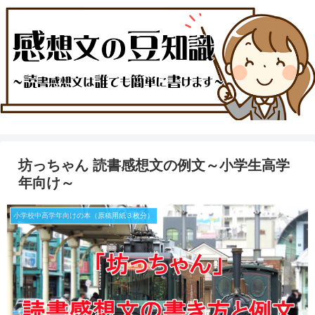
坊っちゃん 読書感想文の例文～小学生高学
年向け～
小学校中高学年向けの本（原稿用紙３枚分）